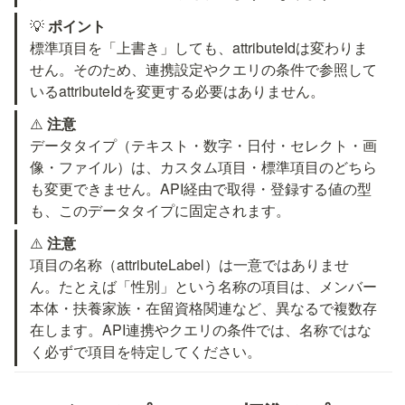
💡 
ポイント
標準項目を「上書き」しても、attributeIdは変わりま
せん。そのため、連携設定やクエリの条件で参照して
いるattributeIdを変更する必要はありません。
⚠️ 
注意
データタイプ（テキスト・数字・日付・セレクト・画
像・ファイル）は、カスタム項目・標準項目のどちら
も変更できません。API経由で取得・登録する値の型
も、このデータタイプに固定されます。
⚠️ 
注意
項目の名称（attributeLabel）は一意ではありませ
ん。たとえば「性別」という名称の項目は、メンバー
本体・扶養家族・在留資格関連など、異なる
で複数存
在します。API連携やクエリの条件では、名称ではな
く必ず
で項目を特定してください。