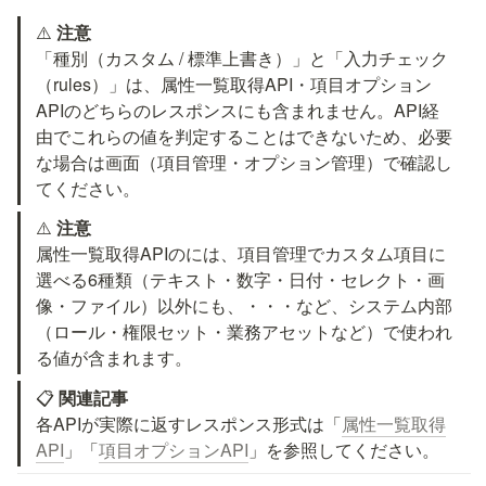
⚠️ 
注意
「種別（カスタム / 標準上書き）」と「入力チェック
（rules）」は、属性一覧取得API・項目オプション
APIのどちらのレスポンスにも含まれません。API経
由でこれらの値を判定することはできないため、必要
な場合は画面（項目管理・オプション管理）で確認し
てください。
⚠️ 
注意
属性一覧取得APIの
には、項目管理でカスタム項目に
選べる6種類（テキスト・数字・日付・セレクト・画
像・ファイル）以外にも、
・
・
・
など、システム内部
（ロール・権限セット・業務アセットなど）で使われ
る値が含まれます。
📋 
関連記事
各APIが実際に返すレスポンス形式は「
属性一覧取得
API
」「
項目オプションAPI
」を参照してください。