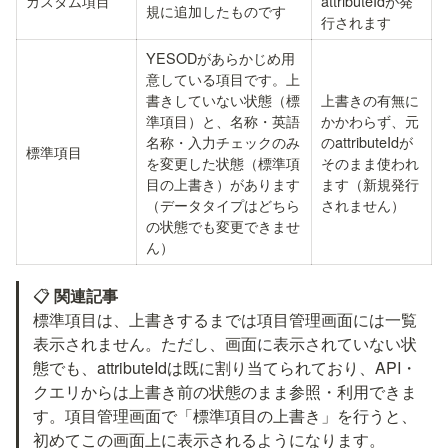
カスタム項目
attributeIdが発
規に追加したものです
行されます
YESODがあらかじめ用
意している項目です。上
書きしていない状態（標
上書きの有無に
準項目）と、名称・英語
かかわらず、元
名称・入力チェックのみ
のattributeIdが
標準項目
を変更した状態（標準項
そのまま使われ
目の上書き）があります
ます（新規発行
（データタイプはどちら
されません）
の状態でも変更できませ
ん）
📋 
関連記事
標準項目は、上書きするまでは項目管理画面には一覧
表示されません。ただし、画面に表示されていない状
態でも、attributeIdは既に割り当てられており、API・
クエリからは上書き前の状態のまま参照・利用できま
す。項目管理画面で「標準項目の上書き」を行うと、
初めてこの画面上に表示されるようになります。