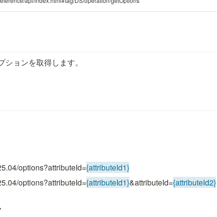
/reference/api/index.html#tag/DS/operation/getOptions
オプションを取得します。
04/options?attributeId=
{attributeId1}
04/options?attributeId=
{attributeId1}
&attributeId=
{attributeId2}
ド