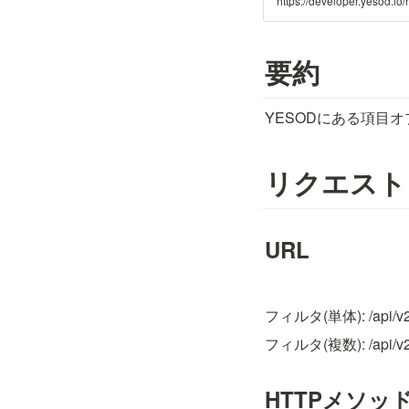
https://developer.yesod.io
要約
YESODにある項目
リクエスト
URL
フィルタ(単体): /api/v25.
フィルタ(複数): /api/v25.
HTTPメソッ