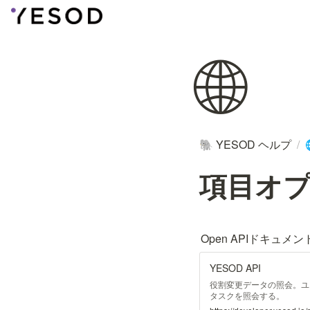
🌐
YESOD ヘルプ
/
🐘
項目オプ
Open APIドキュ
YESOD API
役割変更データの照会。ユ
タスクを照会する。