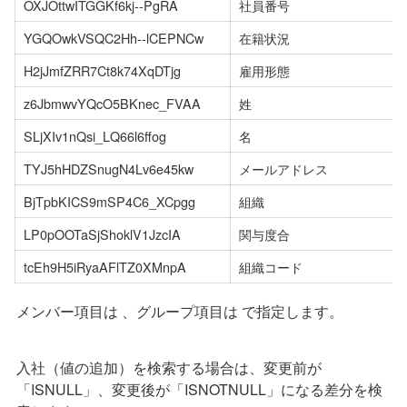
OXJOttwITGGKf6kj--PgRA
社員番号
YGQOwkVSQC2Hh--lCEPNCw
在籍状況
H2jJmfZRR7Ct8k74XqDTjg
雇用形態
z6JbmwvYQcO5BKnec_FVAA
姓
SLjXIv1nQsi_LQ66l6ffog
名
TYJ5hHDZSnugN4Lv6e45kw
メールアドレス
BjTpbKICS9mSP4C6_XCpgg
組織
LP0pOOTaSjShoklV1JzcIA
関与度合
tcEh9H5iRyaAFlTZ0XMnpA
組織コード
メンバー項目は
 、グループ項目は
 で指定します。
入社（値の追加）を検索する場合は、変更前が
「ISNULL」、変更後が「ISNOTNULL」になる差分を検