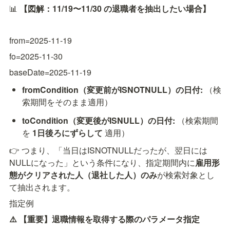
📊 
【図解：11/19〜11/30 の退職者を抽出したい場合】
from=2025-11-19
fo=2025-11-30
baseDate=2025-11-19
fromCondition（変更前がISNOTNULL）の日付:
（検
索期間をそのまま適用）
toCondition（変更後がISNULL）の日付:
（検索期間
を 
1日後ろにずらして
 適用）
👉 つまり、「当日はISNOTNULLだったが、翌日には
NULLになった」という条件になり、指定期間内に
雇用形
態がクリアされた人（退社した人）のみ
が検索対象とし
て抽出されます。
指定例
⚠️ 【重要】退職情報を取得する際のパラメータ指定