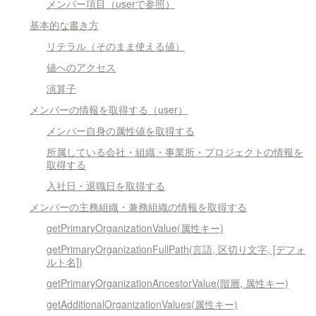
メンバー項目（userで参照）
基本的な書き方
リテラル（そのまま使える値）
値へのアクセス
演算子
メンバーの情報を取得する（user）
メンバー自身の属性値を取得する
所属している会社・組織・事業所・プロジェクトの情報を
取得する
入社日・退職日を取得する
メンバーの主務組織・兼務組織の情報を取得する
getPrimaryOrganizationValue(属性キー)
getPrimaryOrganizationFullPath(言語, 区切り文字, [デフォ
ルト名])
getPrimaryOrganizationAncestorValue(階層, 属性キー)
getAdditionalOrganizationValues(属性キー)