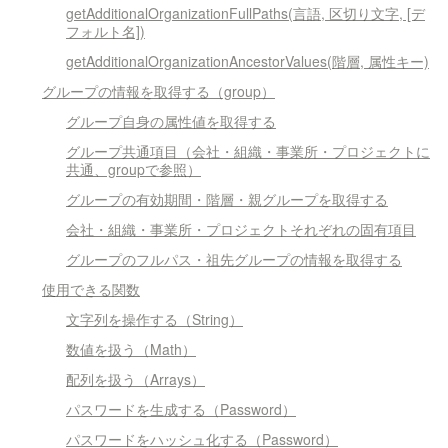
getAdditionalOrganizationFullPaths(言語, 区切り文字, [デ
フォルト名])
getAdditionalOrganizationAncestorValues(階層, 属性キー)
グループの情報を取得する（group）
グループ自身の属性値を取得する
グループ共通項目（会社・組織・事業所・プロジェクトに
共通、groupで参照）
グループの有効期間・階層・親グループを取得する
会社・組織・事業所・プロジェクトそれぞれの固有項目
グループのフルパス・祖先グループの情報を取得する
使用できる関数
文字列を操作する（String）
数値を扱う（Math）
配列を扱う（Arrays）
パスワードを生成する（Password）
パスワードをハッシュ化する（Password）