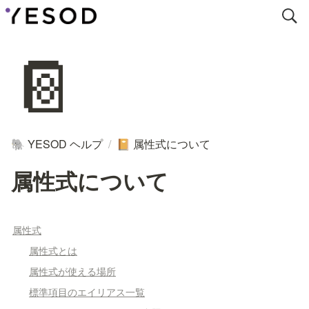
📔
YESOD ヘルプ
/
属性式について
🐘
📔
属性式について
属性式
属性式とは
属性式が使える場所
標準項目のエイリアス一覧