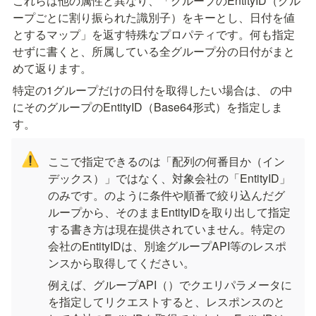
これらは他の属性と異なり、「グループのEntityID（グル
ープごとに割り振られた識別子）をキーとし、日付を値
とするマップ」を返す特殊なプロパティです。何も指定
せずに書くと、所属している全グループ分の日付がまと
めて返ります。
特定の1グループだけの日付を取得したい場合は、
 の中
にそのグループのEntityID（Base64形式）を指定しま
す。
⚠️
ここで指定できるのは「配列の何番目か（イン
デックス）」ではなく、対象会社の「EntityID」
のみです。
のように条件や順番で絞り込んだグ
ループから、そのままEntityIDを取り出して指定
する書き方は現在提供されていません。特定の
会社のEntityIDは、別途グループAPI等のレスポ
ンスから取得してください。
例えば、グループAPI（
）でクエリパラメータ
に
を指定してリクエストすると、レスポンスの
と