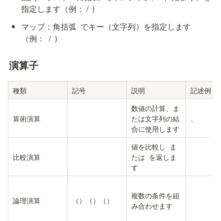
指定します（例：
 / 
 )
マップ：角括弧 
 でキー（文字列）を指定します
（例：
  / 
 )
演算子
種類
記号
説明
記述例
数値の計算、ま
算術演算
たは文字列の結
、
合に使用します
値を比較し 
 ま
比較演算
たは 
 を返しま
す
複数の条件を組
論理演算
（
）
（
）
（
）
み合わせます