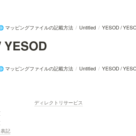
マッピングファイルの記載方法
/
Untitled
/
YESOD / YES
🌐
/ YESOD
マッピングファイルの記載方法
/
Untitled
/
YESOD / YES
🌐
ディレクトリサービス
針
ー
く表記