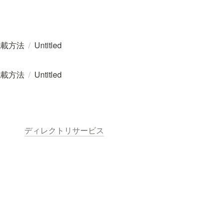
記載方法
/
Untitled
記載方法
/
Untitled
ディレクトリサービス