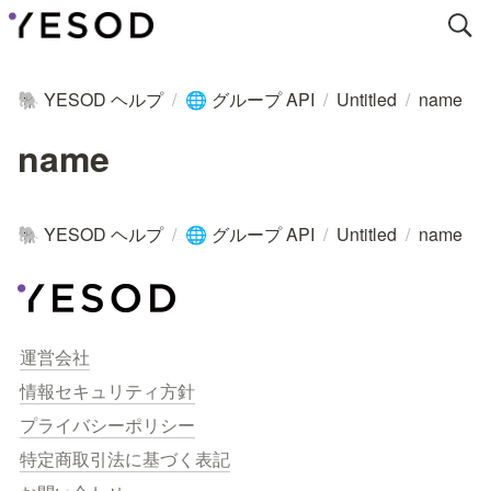
YESOD ヘルプ
/
グループ API
/
Untitled
/
name
🐘
🌐
name
YESOD ヘルプ
/
グループ API
/
Untitled
/
name
🐘
🌐
運営会社
情報セキュリティ方針
プライバシーポリシー
特定商取引法に基づく表記