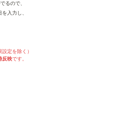
がでるので、
日を入力し、
設定を除く）

時反映
です。