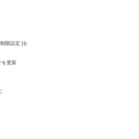
制限設定 ]を
うかを更新
に