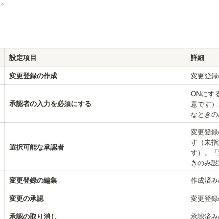
う。
設定項目
詳細
変更登録
変更登録の作成
ONにす
承認者の入力を必須にする
意です）
なときの
変更登録
す（未指
選択可能な承認者
す）。「
きのみ設
作成済み
変更登録の編集
変更登録
変更の承認
承認済み
承認の取り消し