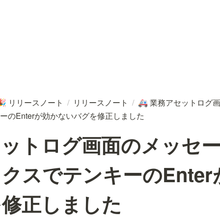
リリースノート
/
リリースノート
/
業務アセットログ
🎉
🚑
ーのEnterが効かないバグを修正しました
セットログ画面のメッセ
クスでテンキーのEnte
を修正しました