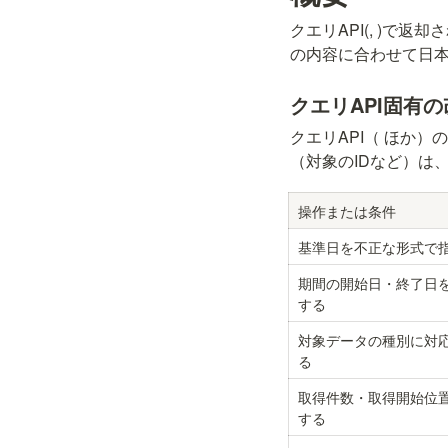
クエリAPI(
, 
)で返却
の内容に合わせて日
クエリAPI固有の
クエリAPI（
 ほか）
（対象のIDなど）は
操作または条件
基準日を不正な形式で
期間の開始日・終了日
する
対象データの種別に対
る
取得件数・取得開始位
する