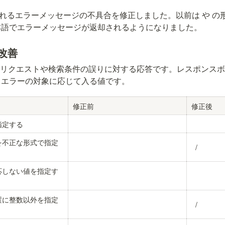
されるエラーメッセージの不具合を修正しました。以前は
 や
 の
本語でエラーメッセージが返却されるようになりました。
改善
のリクエストや検索条件の誤りに対する応答です。レスポンス
、エラーの対象に応じて入る値です。
修正前
修正後
指定する
を不正な形式で指定
 / 
応しない値を指定す
置に整数以外を指定
 / 