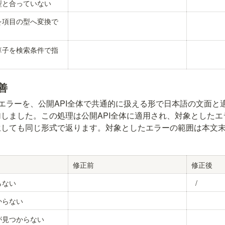
型と合っていない
を項目の型へ変換で
算子を検索条件で指
善
るエラーを、公開API全体で共通的に扱える形で日本語の文面と
しました。この処理は公開API全体に適用され、対象としたエラ
生しても同じ形式で返ります。対象としたエラーの範囲は本文
修正前
修正後
らない
 / 
からない
が見つからない