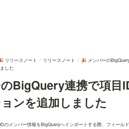
リリースノート
/
リリースノート
/
メンバーのBigQue
🎉
🎉
ました
のBigQuery連携で項目
ションを追加しました
YESODのメンバー情報をBigQueryへインポートする際、フィー