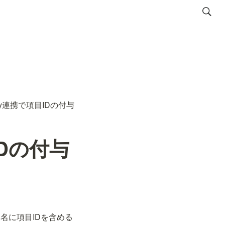
ry連携で項目IDの付与
IDの付与
ルド名に項目IDを含める