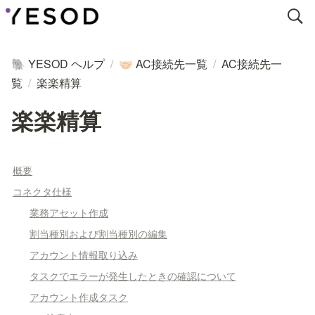
YESOD ヘルプ
/
AC接続先一覧
/
AC接続先一
🐘
🤝🏻
覧
/
楽楽精算
楽楽精算
概要
コネクタ仕様
業務アセット作成
割当種別および割当種別の編集
アカウント情報取り込み
タスクでエラーが発生したときの確認について
アカウント作成タスク