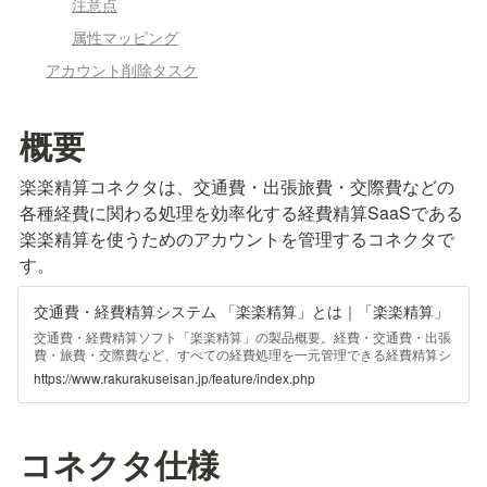
注意点
属性マッピング
アカウント削除タスク
概要
楽楽精算コネクタは、交通費・出張旅費・交際費などの
各種経費に関わる処理を効率化する経費精算SaaSである
楽楽精算を使うためのアカウントを管理するコネクタで
す。
交通費・経費精算システム 「楽楽精算」とは｜「楽楽精算」
交通費・経費精算ソフト「楽楽精算」の製品概要。経費・交通費・出張
費・旅費・交際費など、すべての経費処理を一元管理できる経費精算シ
ステムです。経費精算フローを電子化することで、どのように業務効率
https://www.rakurakuseisan.jp/feature/index.php
が改善されるかを解説します。
コネクタ仕様