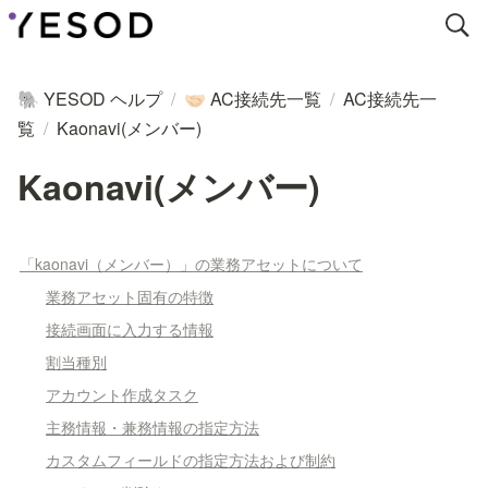
YESOD ヘルプ
/
AC接続先一覧
/
AC接続先一
🐘
🤝🏻
覧
/
Kaonavi(メンバー)
Kaonavi(メンバー)
「kaonavi（メンバー）」の業務アセットについて
業務アセット固有の特徴
接続画面に入力する情報
割当種別
アカウント作成タスク
主務情報・兼務情報の指定方法
カスタムフィールドの指定方法および制約