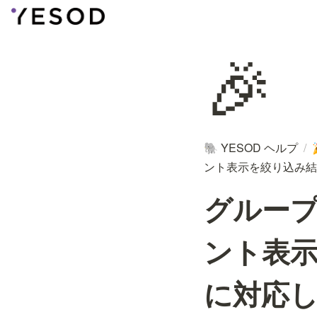
🎉
YESOD ヘルプ
/
🐘
ント表示を絞り込み結
グルー
ント表
に対応