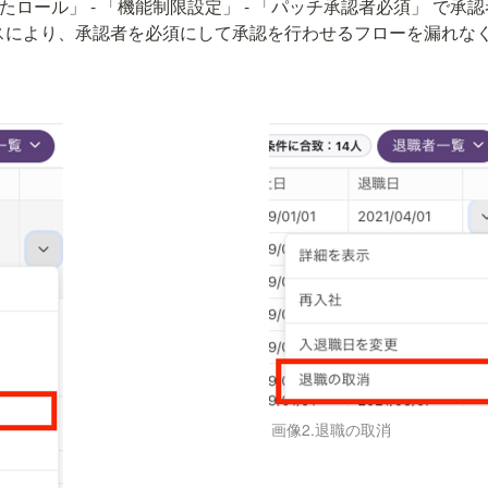
したロール」 - 「機能制限設定」 - 「パッチ承認者必須」 で
ースにより、承認者を必須にして承認を行わせるフローを漏れな
画像2.退職の取消