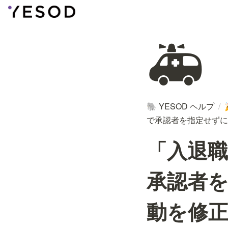
🚑
YESOD ヘルプ
/
🐘
で承認者を指定せずに
「入退
承認者
動を修