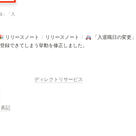
録」「入
リリースノート
/
リリースノート
/
「入退職日の変更
🎉
🚑
登録できてしまう挙動を修正しました。
ディレクトリサービス
針
ー
く表記