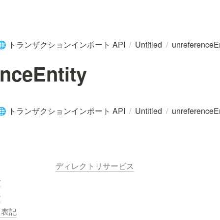
トランザクションインポート API
/
Untitled
/
unreferenceEn
🌐
nceEntity
トランザクションインポート API
/
Untitled
/
unreferenceEn
🌐
ディレクトリサービス
針
ー
く表記