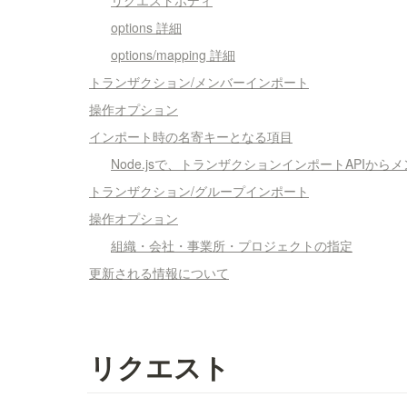
リクエストボディ
options 詳細
options/mapping 詳細
トランザクション/メンバーインポート
操作オプション
インポート時の名寄キーとなる項目
Node.jsで、トランザクションインポートAPIか
トランザクション/グループインポート
操作オプション
組織・会社・事業所・プロジェクトの指定
更新される情報について
リクエスト