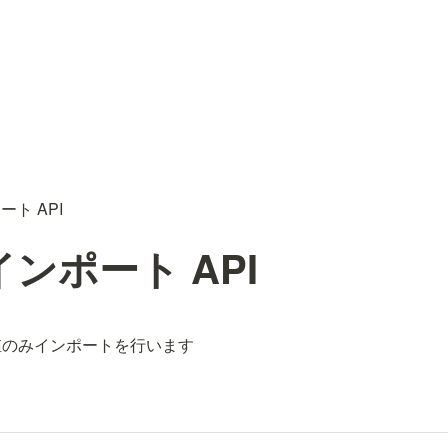
ト API
ンポート API
値のみインポートを行います