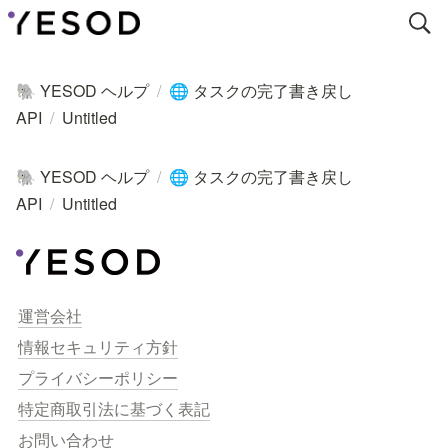
YESOD ヘルプ
/
タスクの完了書き戻し
🐘
🌐
API
/
Untitled
YESOD ヘルプ
/
タスクの完了書き戻し
🐘
🌐
API
/
Untitled
運営会社
情報セキュリティ方針
プライバシーポリシー
特定商取引法に基づく表記
お問い合わせ