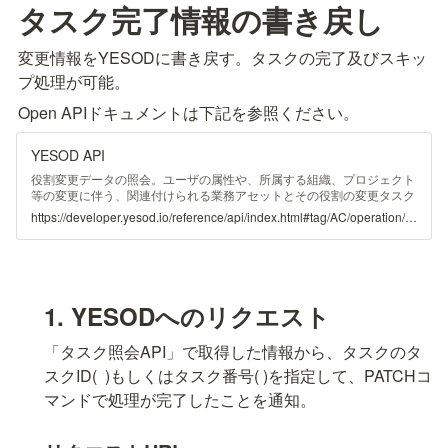
タスク完了情報の書き戻し
変更情報をYESODに書き戻す。タスクの完了及びスキッ
プ処理が可能。
Open APIドキュメントは下記を参照ください。
YESOD API
役割変更データの照会。ユーザの属性や、所属する組織、プロジェクト
等の変更に伴う、関連付けられる業務アセットとその役割の変更タスク
を照会する。
https://developer.yesod.io/reference/api/index.html#tag/AC/operation/authorityTasksWithTaskId
1. YESODへのリクエスト
「タスク照会API」で取得した情報から、タスクのタ
スクID( 
 )もしくはタスク番号(
 )を指定して、PATCHコ
マンドで処理が完了したことを通知。