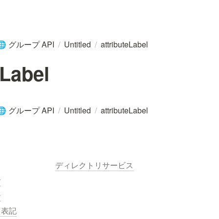
グループ API
/
Untitled
/
attributeLabel
🌐
eLabel
グループ API
/
Untitled
/
attributeLabel
🌐
ディレクトリサービス
針
ー
く表記