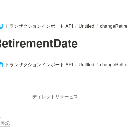
トランザクションインポート API
/
Untitled
/
changeRetir
🌐
etirementDate
トランザクションインポート API
/
Untitled
/
changeRetir
🌐
ディレクトリサービス
針
ー
く表記