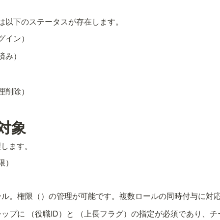
ザーには以下のステータスが存在します。
グイン）
済み）
理削除）
対象
理します。
限）
ール。権限（
）の管理が可能です。複数ロールの同時付与に対
シップに 
（役職ID）と 
（上長フラグ）の指定が必須であり、チ