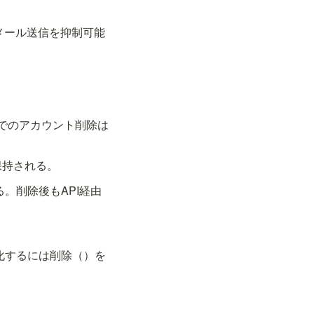
メール送信を抑制可能
由でのアカウント削除は
保持される。
。削除後もAPI経由
化するには削除（
）を