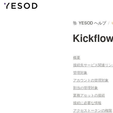
YESOD ヘルプ
/
🐘

Kickflo
概要
接続先サービス関連リン
管理対象
アカウントの管理対象
割当の管理対象
業務アセットの接続
接続に必要な情報
アクセストークンの権限