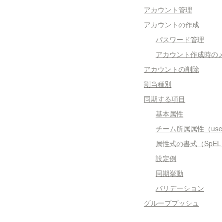
アカウント管理
アカウントの作成
パスワード管理
アカウント作成時の
アカウントの削除
割当種別
同期する項目
基本属性
チーム所属属性（user.t
属性式の書式（SpEL
設定例
同期挙動
バリデーション
グループプッシュ