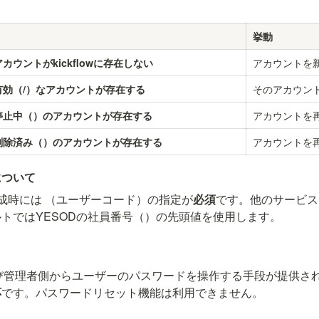
挙動
アカウントを
アカウントがkickflowに存在しない
そのアカウン
有効（
/
）なアカウントが存在する
アカウントを
停止中（
）のアカウントが存在する
アカウントを
削除済み（
）のアカウントが存在する
について
作成時には 
（ユーザーコード）の指定が
必須
です。他のサービス
トではYESODの社員番号（
）の先頭値を使用します。
PIおよび管理者側からユーザーのパスワードを操作する手段が提供
応
です。パスワードリセット機能は利用できません。