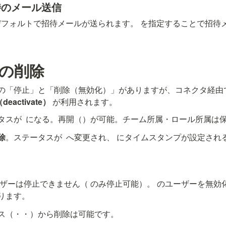
時のメール送信
デフォルトで招待メールが送られます。
 を指定することで招待
の削除
ユーザーの「停止」と「削除（無効化）」がありますが、コネクタ経
eactivate）
 が利用されます。
タスが 
 になる。再開（
）が可能。チーム所属・ロール所属は
除
。ステータスが 
 へ変更され、
 にタイムスタンプが設定される
ーザーは停止できません（
 のみ停止可能）。
 のユーザーを無効
ります。
ス（
・
・
）から削除は可能です。