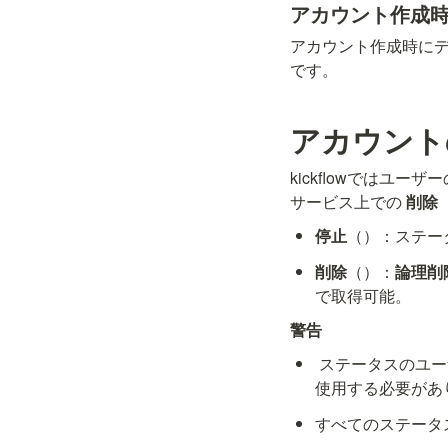
アカウント作成
アカウント作成時に
です。
アカウント
kickflowでは
サービス上での 
削除（d
停止
（
）：ステー
削除
（
）：
論理削
で取得可能。
警告
 ステータスのユ
使用する必要があ
すべてのステータ