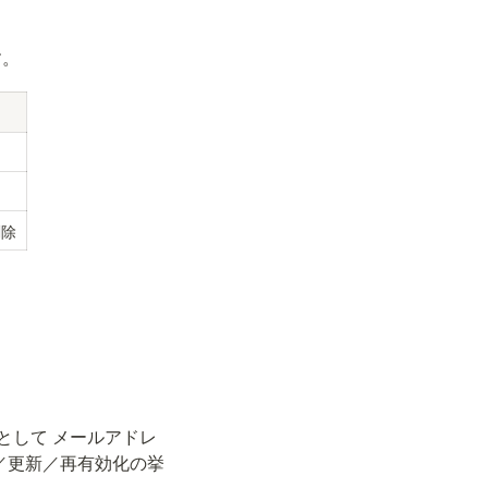
す。
削除
子として メールアドレ
成／更新／再有効化の挙