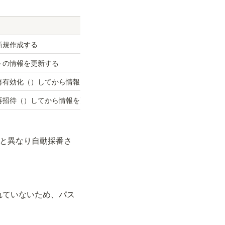
新規作成する
トの情報を更新する
再有効化（
）してから情報を更新する
再招待（
）してから情報を更新する
と異なり自動採番さ
されていないため、パス