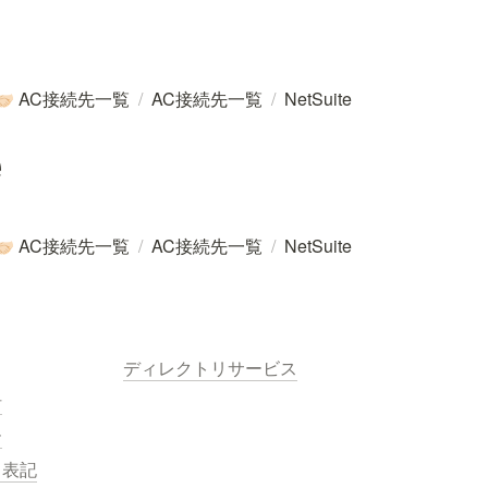
AC接続先一覧
/
AC接続先一覧
/
NetSuite
🏻
e
AC接続先一覧
/
AC接続先一覧
/
NetSuite
🏻
ディレクトリサービス
針
ー
く表記