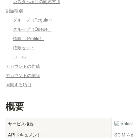
カスタム項目の同期方法
割当種別
グループ（Regular）
グループ（Queue）
権限 （Profile）
権限セット
ロール
アカウントの作成
アカウントの削除
同期する項目
概要
Salesfor
サービス概要
APIドキュメント
SCIM を使用