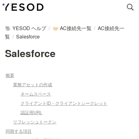
YESOD ヘルプ
/
AC接続先一覧
/
AC接続先一
🐘
🤝🏻
覧
/
Salesforce
Salesforce
概要
業務アセットの作成
ネームスペース
クライアントID・クライアントシークレット
認証用URL
リフレッシュトークン
同期する項目