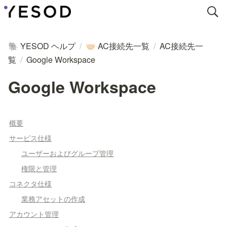
YESOD ヘルプ
/
AC接続先一覧
/
AC接続先一
🐘
🤝🏻
覧
/
Google Workspace
Google Workspace
概要
サービス仕様
ユーザーおよびグループ管理
権限と管理
コネクタ仕様
業務アセットの作成
アカウント管理