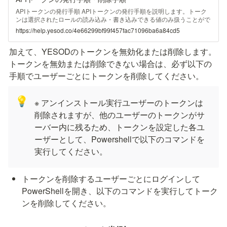
APIトークンの発行手順 APIトークンの発行手順を説明します。トーク
ンは選択されたロールの読み込み・書き込みできる値のみ扱うことがで
きます サイドメニューの「設定」の「APIトークン」タブを開き、
https://help.yesod.co/4e66299bf99f457fac71096ba6a84cd5
「APIトークンを追加」ボタンを押下します。 APIトークン名称の入力
と実行ロールを選択し保存します。 発行され
加えて、YESODのトークンを無効化または削除します。
トークンを無効または削除できない場合は、必ず以下の
手順でユーザーごとにトークンを削除してください。
💡
※ アンインストール実行ユーザーのトークンは
削除されますが、他のユーザーのトークンがサ
ーバー内に残るため、トークンを設定した各ユ
ーザーとして、Powershellで以下のコマンドを
実行してください。
トークンを削除するユーザーごとにログインして
PowerShellを開き、以下のコマンドを実行してトーク
ンを削除してください。