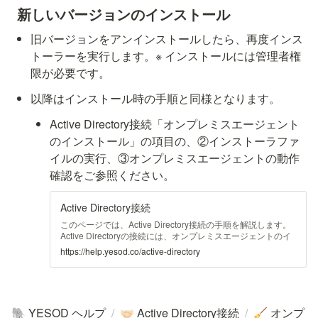
 新しいバージョンのインストール
旧バージョンをアンインストールしたら、再度インス
トーラーを実行します。※ インストールには管理者権
限が必要です。
以降はインストール時の手順と同様となります。
Active Directory接続「オンプレミスエージェント
のインストール」の項目の、②インストーラファ
イルの実行、③オンプレミスエージェントの動作
確認をご参照ください。
Active Directory接続
このページでは、Active Directory接続の手順を解説します。
Active Directoryの接続には、オンプレミスエージェントのイ
ンストールが必要です。以下の手順に従って、接続を進めて
https://help.yesod.co/active-directory
ください。 オンプレミスエージェントのインストール ①イン
ストールの準備 オンプレミスエージェントのインストールを
実行す
YESOD ヘルプ
/
Active Directory接続
/
オンプ
🐘
🤝🏻
🧹