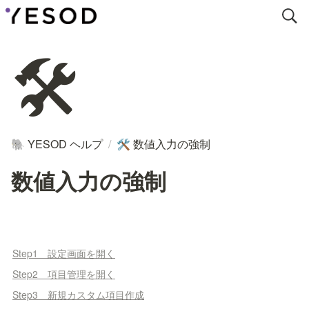
🛠
YESOD ヘルプ
/
数値入力の強制
🐘
🛠
数値入力の強制
Step1 設定画面を開く
Step2 項目管理を開く
Step3 新規カスタム項目作成