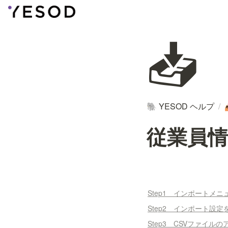
📥
YESOD ヘルプ
/
🐘
従業員
Step1 インポートメ
Step2 インポート設
Step3 CSVファイル