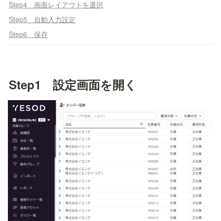
Step4 画面レイアウトを選択
Step5 自動入力設定
Step6 保存
Step1　設定画面を開く