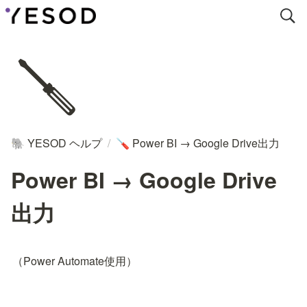
🪛
YESOD ヘルプ
/
Power BI → Google Drive出力
🐘
🪛
Power BI → Google Drive
出力
（Power Automate使用）