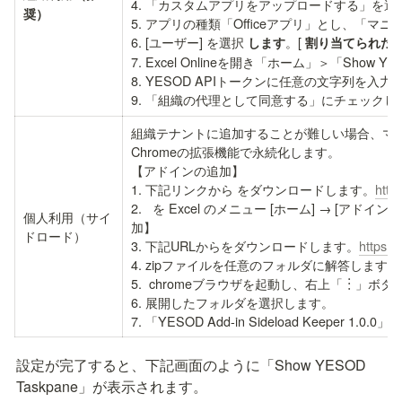
4. 「カスタムアプリをアップロードする」を選択
奨）
5. アプリの種類「Officeアプリ」とし、「
6. [ユーザー] を選択 
。[ 
します
割り当てられた
7. Excel Onlineを開き「ホーム」＞「Show YE
8. YESOD APIトークンに任意の文字列を入
9. 「組織の代理として同意する」にチェックし
組織テナントに追加することが難しい場合、マ
Chromeの拡張機能で永続化します。

【アドインの追加】 

1. 下記リンクから
 をダウンロードします。
http
2.  
 を Excel のメニュー [ホーム] → [ア
個人利用（サイ
加】  

ドロード）
3. 下記URLから
をダウンロードします。
https:
4. zipファイルを任意のフォルダに解答します。   
5.  chromeブラウザを起動し、右上「︙」ボ
6. 展開したフォルダを選択します。   

7. 「YESOD Add-in Sideload Keeper 1.
設定が完了すると、下記画面のように「Show YESOD 
Taskpane」が表示されます。