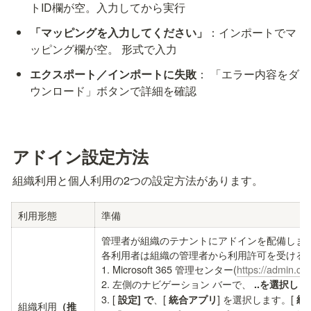
トID欄が空。入力してから実行
「マッピングを入力してください」
：インポートでマ
ッピング欄が空。
 形式で入力
エクスポート／インポートに失敗
： 「エラー内容をダ
ウンロード」ボタンで詳細を確認
アドイン設定方法
組織利用と個人利用の2つの設定方法があります。
利用形態
準備
管理者が組織のテナントにアドインを配備します
各利用者は組織の管理者から利用許可を受ける必
1. Microsoft 365 管理センター(
https://admin.clo
2. 左側のナビゲーション バーで、 
..を選択し
3. [ 
、[ 
] を選択します。[ 
設定] で
統合アプリ
統
組織利用
（推