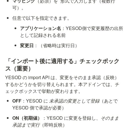
マッピング
（必須）を 
 形式で入力します（複数行
可）。
任意で以下を指定できます。
アプリケーション名
：YESOD側で変更履歴の出所
として記録される名前
変更日
：
（省略時は実行日）
「インポート後に適用する」チェックボック
ス（重要）
YESOD の import API は、変更をそのまま承認（反映）
するかどうかを切り替えられます。本アドインでは、チ
ェックボックスで挙動が変わります。
OFF
：YESOD に 
未承認の変更として登録
（あとで 
YESOD 側で承認が必要）
ON（初期値）
：YESOD に変更を登録し、
そのまま
承認まで実行
（即時反映）