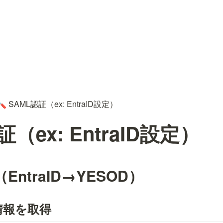
SAML認証（ex: EntraID設定）
🪛
証（ex: EntraID設定）
EntraID→YESOD）
の情報を取得