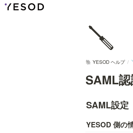
🪛
YESOD ヘルプ
/
🐘
SAML認
SAML設定（
YESOD 側