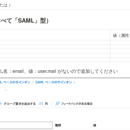
たは 
）
べて「SAML」型）
値（属性
：email、値：user.mail がないので追加してください