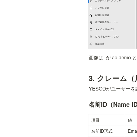
画像は 
 が ac-dem
3. クレーム
YESODがユーザー
名前ID（Name I
項目
値
名前ID形式
Ema