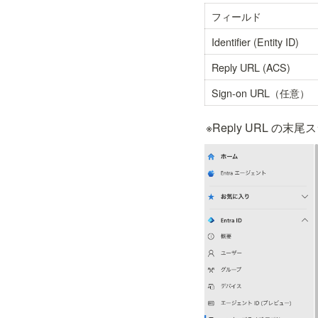
フィールド
Identifier (Entity ID)
Reply URL (ACS)
Sign-on URL（任意）
※Reply URL の末尾